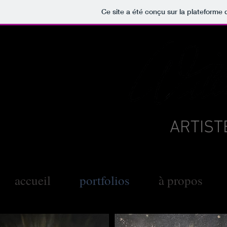
Ce site a été conçu sur la plateforme 
ARTIST
accueil
portfolios
à propos