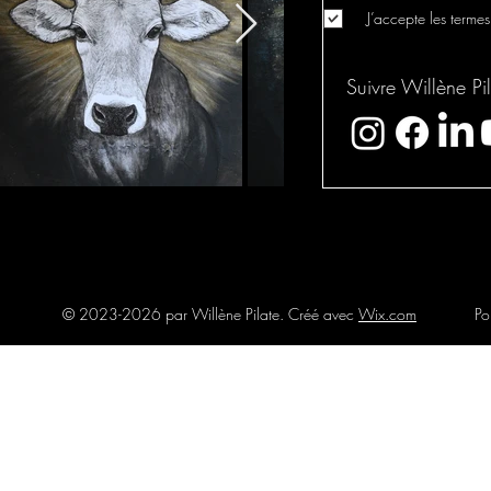
J’accepte les termes
Suivre Willène Pil
© 2023-2026 par Willène Pilate. Créé avec
Wix.com
Po