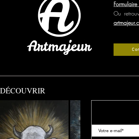
Formulaire
Ou retrou
artmajeur.
Con
DÉCOUVRIR